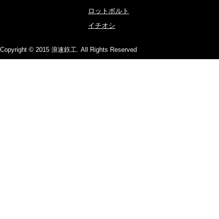
2014.06.30
「Osaka Union RobotX Te
ナニワプレゼンツ
ロットボルト
イチオシ
Copyright © 2015 浪速鉃工. All Rights Reserved