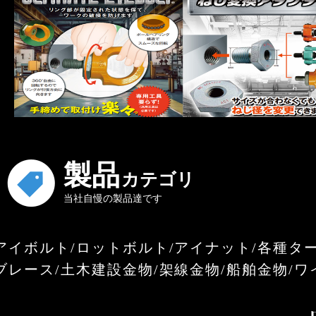
製品
カテゴリ
当社自慢の製品達です
アイボルト/ロットボルト/アイナット/各種タ
ブレース/土木建設金物/架線金物/船舶金物/