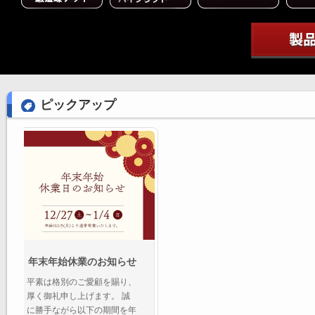
ピックアップ
「能見篤史氏×当社社長堀
川忠彦の対談ショート動
画をＹｏｕＴｕｂｅで公
開」