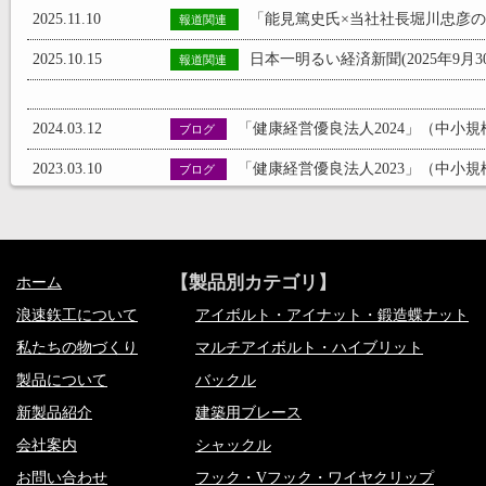
2025.11.10
「能見篤史氏×当社社長堀川忠彦の対
報道関連
2025.10.15
日本一明るい経済新聞(2025年9月
報道関連
2024.03.12
「健康経営優良法人2024」（中小規模
ブログ
2023.03.10
「健康経営優良法人2023」（中小規模
ブログ
2022.12.14
【浪速鉄工のマルチアイボルトが『NE
ブログ
2026.03.31
社長名鑑に代表 堀川のインタビュ
【製品別カテゴリ】
報道関連
ホーム
浪速鉃工について
アイボルト・アイナット・鍛造蝶ナット
2025.11.10
「能見篤史氏×当社社長堀川忠彦の対
報道関連
私たちの物づくり
マルチアイボルト・ハイブリット
2025.10.15
日本一明るい経済新聞(2025年9月
報道関連
製品について
バックル
新製品紹介
建築用ブレース
2021.07.29
日産京都自動車大学校 学生フォーミュラチーム「
ナニワプレゼンツ
会社案内
シャックル
2014.11.11
「Osaka Union RobotX Te
ナニワプレゼンツ
お問い合わせ
フック・Vフック・ワイヤクリップ